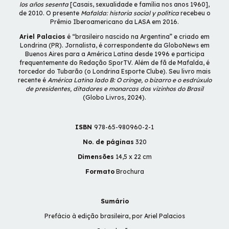
los años sesenta
[Casais, sexualidade e família nos anos 1960],
de 2010. O presente
Mafalda: historia social y política
recebeu o
Prêmio Iberoamericano da LASA em 2016.
Ariel Palacios
é “brasileiro nascido na Argentina” e criado em
Londrina (PR). Jornalista, é correspondente da GloboNews em
Buenos Aires para a América Latina desde 1996 e participa
frequentemente do Redação SporTV. Além de fã de Mafalda, é
torcedor do Tubarão (o Londrina Esporte Clube). Seu livro mais
recente é
América Latina lado B: O cringe, o bizarro e o esdrúxulo
de presidentes, ditadores e monarcas dos vizinhos do Brasil
(Globo Livros, 2024).
ISBN
978-65-980960-2-1
No. de páginas
320
Dimensões
14,5 x 22 cm
Formato
Brochura
Sumário
Prefácio à edição brasileira, por Ariel Palacios