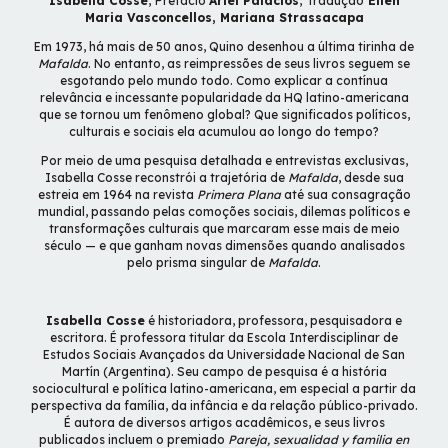
Isabella Cosse
,
Prefácio
Ariel Palacios
,
Tradução
Ellen
Maria Vasconcellos, Mariana Strassacapa
Em 1973, há mais de 50 anos, Quino desenhou a última tirinha de
Mafalda
. No entanto, as reimpressões de seus livros seguem se
esgotando pelo mundo todo. Como explicar a contínua
relevância e incessante popularidade da HQ latino-americana
que se tornou um fenômeno global? Que significados políticos,
culturais e sociais ela acumulou ao longo do tempo?
Por meio de uma pesquisa detalhada e entrevistas exclusivas,
Isabella Cosse reconstrói a trajetória de
Mafalda
, desde sua
estreia em 1964 na revista
Primera Plana
até sua consagração
mundial, passando pelas comoções sociais, dilemas políticos e
transformações culturais que marcaram esse mais de meio
século — e que ganham novas dimensões quando analisados
pelo prisma singular de
Mafalda
.
Isabella Cosse
é historiadora, professora, pesquisadora e
escritora. É professora titular da Escola Interdisciplinar de
Estudos Sociais Avançados da Universidade Nacional de San
Martín (Argentina). Seu campo de pesquisa é a história
sociocultural e política latino-americana, em especial a partir da
perspectiva da família, da infância e da relação público-privado.
É autora de diversos artigos acadêmicos, e seus livros
publicados incluem o premiado
Pareja, sexualidad y familia en