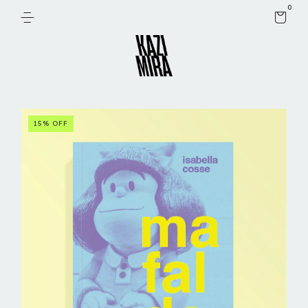
0
15
%
OFF